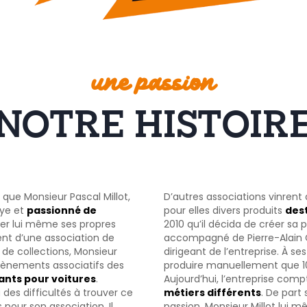
une passion
NOTRE HISTOIR
, que Monsieur Pascal Millot,
D’autres associations vinrent
lye et
passionné de
pour elles divers produits
dest
réer lui même ses propres
2010 qu’il décida de créer sa p
dent d’une association de
accompagné de Pierre-Alain Ga
 de collections, Monsieur
dirigeant de l’entreprise. À s
évènements associatifs des
produire manuellement que 
ants pour voitures
.
Aujourd’hui, l’entreprise com
des difficultés à trouver ce
métiers différents
. De part
 pour son association. Il
passion, Monsieur Millot lui 