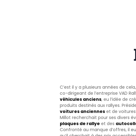
C’est il y a plusieurs années de cela
co-dirigeant de l’entreprise VAD Ral
véhicules anciens
, eu l’idée de c
produits destinés aux rallyes. Prési
voitures anciennes
et de voitures
Millot recherchait pour ses divers 
plaques de rallye
et des
autocoll
Confronté au manque d’offres, il eu 
qu’il cherchait à des prix accessibles