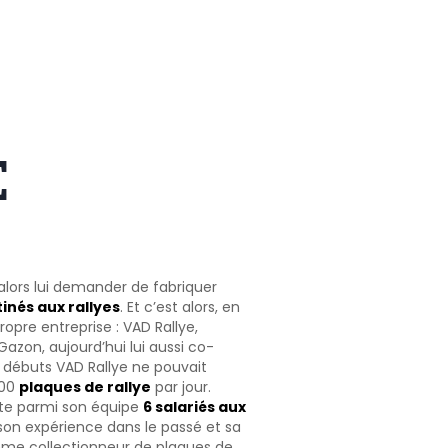
E
 alors lui demander de fabriquer
inés aux rallyes
. Et c’est alors, en
ropre entreprise : VAD Rallye,
zon, aujourd’hui lui aussi co-
es débuts VAD Rallye ne pouvait
100
plaques de rallye
par jour.
pte parmi son équipe
6 salariés aux
 son expérience dans le passé et sa
même collectionneur de plaques de