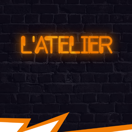
L
'
AT
E
LIE
R