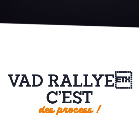
VAD RALLYE
C’EST
des process !